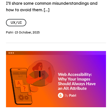
I’ll share some common misunderstandings and
how to avoid them. […]
UX/UI
Patri ·
13 October, 2025