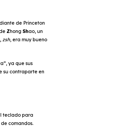
udiante de Princeton
 de
Z
hong
Sh
ao, un
,
zsh
, era muy bueno
a”, ya que sus
e su contraparte en
l teclado para
o de comandos.